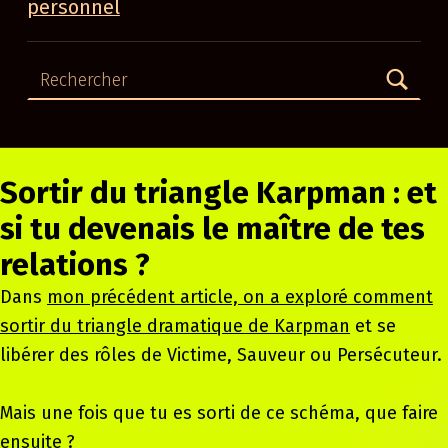
personnel
Rechercher
Sortir du triangle Karpman : et
si tu devenais le maître de tes
relations ?
Dans
mon précédent article, on a exploré comment
sortir du triangle dramatique de Karpman
et se
libérer des rôles de Victime, Sauveur ou Persécuteur.
Mais une fois que tu es sorti de ce schéma, que faire
ensuite ?